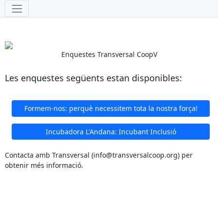
Eines
Enquestes Transversal CoopV
Les enquestes següents estan disponibles:
Formem-nos: perquè necessitem tota la nostra força!
Incubadora L'Andana: Incubant Inclusió
Contacta amb Transversal (info@transversalcoop.org) per
obtenir més informació.